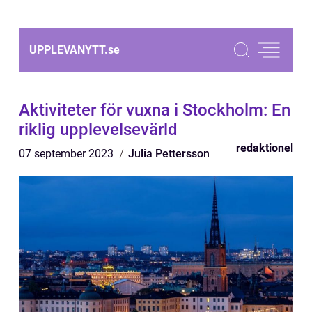
UPPLEVANYTT.
se
Aktiviteter för vuxna i Stockholm: En
riklig upplevelsevärld
redaktionel
07 september 2023
Julia Pettersson